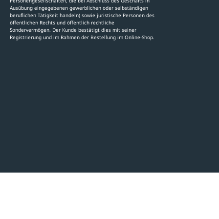
Personengesellschaften, die bei Abschluss des Geschäfts in
Ausübung eingegebenen gewerblichen oder selbständigen
beruflichen Tätigkeit handeln) sowie juristische Personen des
öffentlichen Rechts und öffentlich rechtliche
Sondervermögen. Der Kunde bestätigt dies mit seiner
Registrierung und im Rahmen der Bestellung im Online-Shop.
LinkedIn
Pinterest
Facebook
YouTube
Instagram
AGB