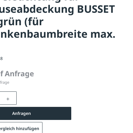
useabdeckung BUSSET
 grün (für
ankenbaumbreite max.
38
uf Anfrage
nfrage
nzahl: Gib den gewünschten Wert ein oder be
Standgehäuse ARLES, LED-Beleuchtung für Gehäuseabdecku
Anfragen
rgleich hinzufügen