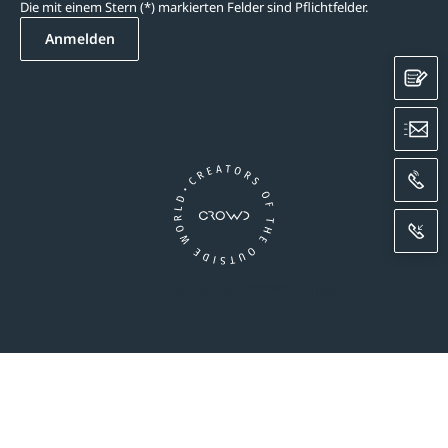
Die mit einem Stern (*) markierten Felder sind Pflichtfelder.
Anmelden
K
E
A
R
Ein Unternehmen der CROWD-Gruppe
essum