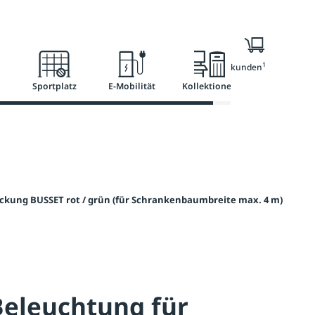
l
Ratgeber
Services
1
Nur für Geschäftskunden
Sportplatz
E-Mobilität
Kollektionen
kung BUSSET rot / grün (für Schrankenbaumbreite max. 4 m)
Beleuchtung für