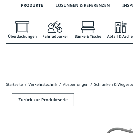
Telefon: 0800 / 100 49 02
PRODUKTE
LÖSUNGEN & REFERENZEN
INSP
springen
Zur Hauptnavigation springen
Überdachungen
Fahrradparker
Bänke & Tische
Abfall & Asche
Startseite
/
Verkehrstechnik
/
Absperrungen
/
Schranken & Wegesp
Zurück zur Produktserie