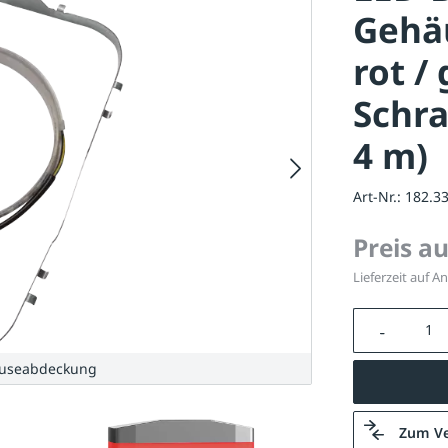
Gehä
rot /
Schr
4 m)
Art-Nr.:
182.3
Preis a
Lieferzeit auf A
Produkt A
häuseabdeckung
Zum Ve