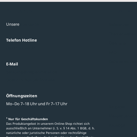
Kontakte
Unterne
Unsere
Standorte
Referenzen
Themenwelten
Telefon Hotline
Über uns
0800 / 100 49 02
FAQ
Datenschutzein
E-Mail
beratung@ziegler-metall.de
Oder zum Kontaktformular
Informati
Öffnungszeiten
Mo–Do 7–18 Uhr und Fr 7–17 Uhr
Ratgeber
Newsletter-An
1
Nur für Geschäftskunden
Das Produktangebot in unserem Online-Shop richtet sich
Kataloge
ausschließlich an Unternehmer (i. S. v. § 14 Abs. 1 BGB, d. h.
natürliche oder juristische Personen oder rechtsfähige
Stellenauschre