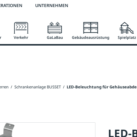
2 % Vorkassen-Skonto
versandkostenfrei ab 50 €
große Produktauswah
IRATIONEN
UNTERNEHMEN
r
Verkehr
GaLaBau
Gebäudeausrüstung
Spielplatz
erren
/
Schrankenanlage BUSSET
/
LED-Beleuchtung für Gehäuseabdec
LED-