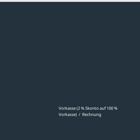
hmen
Sortiment
Überdachungen
Minigaragen
Fahrradparksysteme
Bänke & Tische
stellungen
Abfall & Ascher
Verkehrstechnik
ves
Zahlmethoden
Vorkasse (2 % Skonto auf 100 %
Vorkasse)
/
Rechnung
meldung
Versandpartner
ibungen