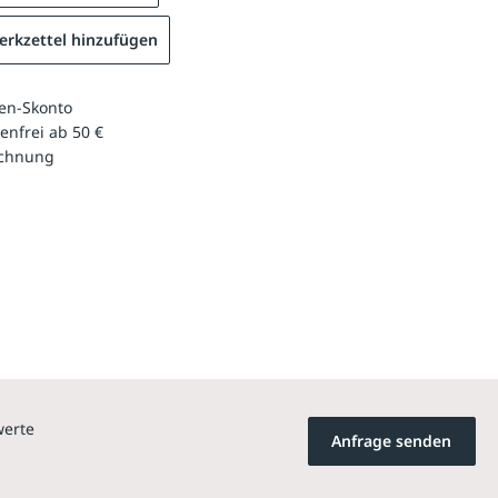
rkzettel hinzufügen
en-Skonto
enfrei ab 50 €
echnung
werte
Anfrage senden