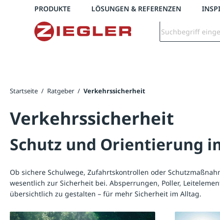
Telefon: 0800 / 100 49 02
PRODUKTE
LÖSUNGEN & REFERENZEN
INSP
springen
Zur Hauptnavigation springen
Startseite
/
Ratgeber
/
Verkehrssicherheit
Verkehrssicherheit
Schutz und Orientierung i
Ob sichere Schulwege, Zufahrtskontrollen oder Schutzmaßnah
wesentlich zur Sicherheit bei. Absperrungen, Poller, Leitelem
übersichtlich zu gestalten – für mehr Sicherheit im Alltag.