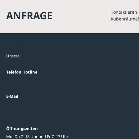
ANFRAGE
Kontaktieren 
Außenräume!
Kontakte
Unterne
Unsere
Standorte
Referenzen
Themenwelten
Telefon Hotline
Über uns
0800 / 100 49 02
FAQ
Datenschutzein
E-Mail
beratung@ziegler-metall.de
Oder zum Kontaktformular
Informati
Öffnungszeiten
Mo–Do 7–18 Uhr und Fr 7–17 Uhr