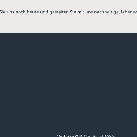
Sie uns noch heute und gestalten Sie mit uns nachhaltige, lebens
hmen
Sortiment
Überdachungen
Minigaragen
Fahrradparksysteme
Bänke & Tische
stellungen
Abfall & Ascher
Verkehrstechnik
ves
Zahlmethoden
Vorkasse (2 % Skonto auf 100 %