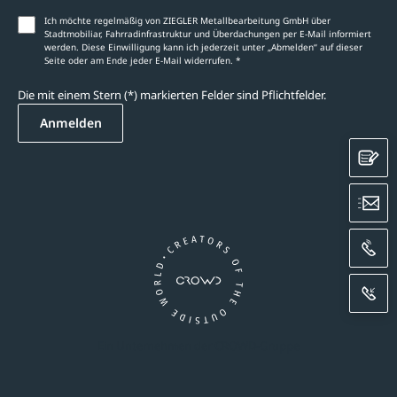
Ich möchte regelmäßig von ZIEGLER Metallbearbeitung GmbH über
Stadtmobiliar, Fahrradinfrastruktur und Überdachungen per E-Mail informiert
werden. Diese Einwilligung kann ich jederzeit unter „Abmelden‘‘ auf dieser
Seite oder am Ende jeder E-Mail widerrufen. *
Die mit einem Stern (*) markierten Felder sind Pflichtfelder.
Anmelden
K
E
A
R
Ein Unternehmen der CROWD-Gruppe