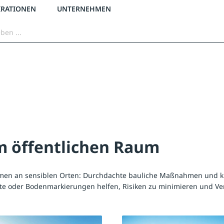
2 % Vorkassen-Skonto
versandkostenfrei ab 50 €
große Produktauswah
IRATIONEN
UNTERNEHMEN
m öffentlichen Raum
men an sensiblen Orten: Durchdachte bauliche Maßnahmen und k
ente oder Bodenmarkierungen helfen, Risiken zu minimieren und Ve