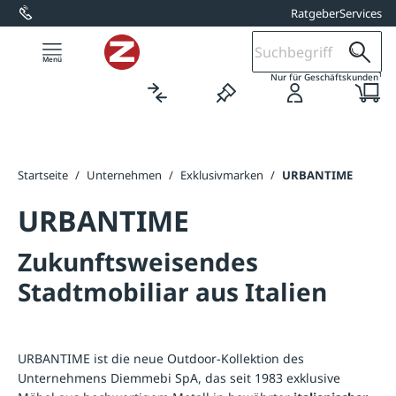
Ratgeber
Services
alt springen
1
Nur für Geschäftskunden
Startseite
/
Unternehmen
/
Exklusivmarken
/
URBANTIME
URBANTIME
Zukunftsweisendes
Stadtmobiliar aus Italien
URBANTIME ist die neue Outdoor-Kollektion des
Unternehmens Diemmebi SpA, das seit 1983 exklusive