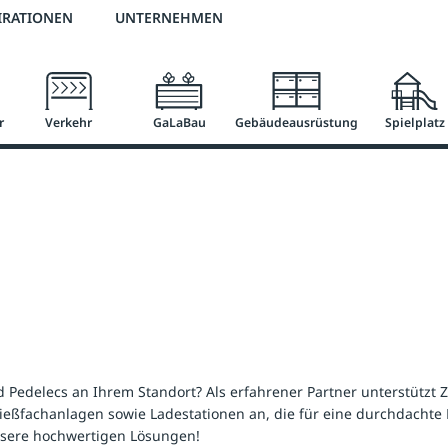
2 % Vorkassen-Skonto
versandkostenfrei ab 50 €
große Produktauswah
IRATIONEN
UNTERNEHMEN
r
Verkehr
GaLaBau
Gebäudeausrüstung
Spielplatz
d Pedelecs an Ihrem Standort? Als erfahrener Partner unterstütz
ßfachanlagen sowie Ladestationen an, die für eine durchdachte El
unsere hochwertigen Lösungen!