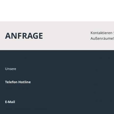
ANFRAGE
Kontaktieren 
Außenräume!
Kontakte
Unterne
Unsere
Standorte
Referenzen
Themenwelten
Telefon Hotline
Über uns
0800 / 100 49 02
FAQ
Datenschutzein
E-Mail
beratung@ziegler-metall.de