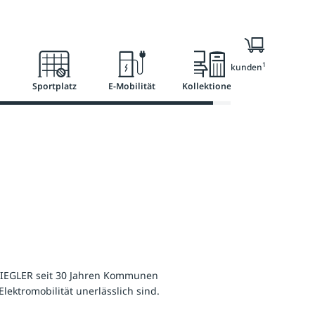
l
Ratgeber
Services
1
Nur für Geschäftskunden
Sportplatz
E-Mobilität
Kollektionen
t ZIEGLER seit 30 Jahren Kommunen
ektromobilität unerlässlich sind.