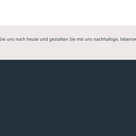
Sie uns noch heute und gestalten Sie mit uns nachhaltige, lebens
hmen
Sortiment
Überdachungen
Minigaragen
Fahrradparksysteme
Bänke & Tische
stellungen
Abfall & Ascher
Verkehrstechnik