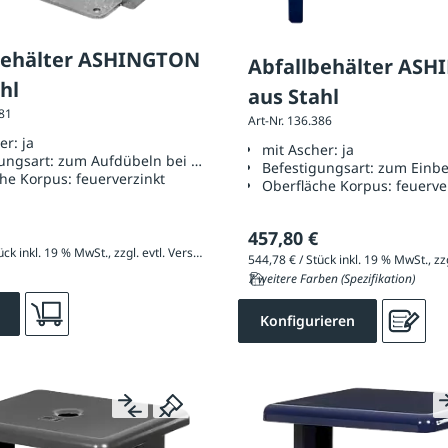
behälter ASHINGTON
Abfallbehälter AS
hl
aus Stahl
381
Art-Nr. 136.386
her:
ja
mit Ascher:
ja
ungsart:
zum Aufdübeln bei +/- 0 mm
Befestigungsart:
zum Einbe
che Korpus:
feuerverzinkt
Oberfläche Korpus:
feuerve
457,80 €
481,36 € / Stück inkl. 19 % MwSt., zzgl. evtl. Versandkosten
7 weitere Farben (Spezifikation)
Konfigurieren