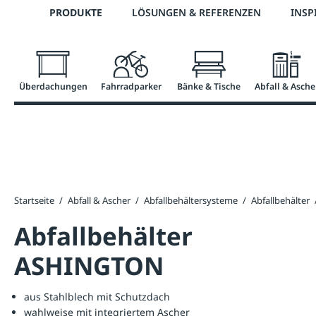
Telefon: 0800 / 100 49 02
PRODUKTE
LÖSUNGEN & REFERENZEN
INSP
springen
Zur Hauptnavigation springen
Überdachungen
Fahrradparker
Bänke & Tische
Abfall & Asche
Startseite
/
Abfall & Ascher
/
Abfallbehältersysteme
/
Abfallbehälter
Abfallbehälter
ASHINGTON
aus Stahlblech mit Schutzdach
wahlweise mit integriertem Ascher