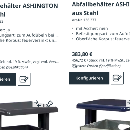
Abfallbehälter AS
behälter ASHINGTON
aus Stahl
hl
Art-Nr. 136.377
383
mit Ascher:
nein
her:
ja
Befestigungsart:
zum Aufdü
ungsart:
zum Aufdübeln bei +/- 0 mm
Oberfläche Korpus:
feuerve
che Korpus:
feuerverzinkt und pulverbeschichtet
383,80 €
520,98 € / Stück inkl. 19 % MwSt., zzgl. evtl. Versandkosten
7 weitere Farben (Spezifikation)
ben (Spezifikation)
Konfigurieren
ieren