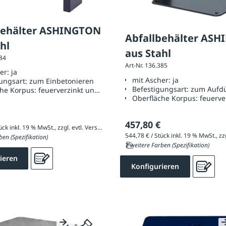
behälter ASHINGTON
Abfallbehälter AS
hl
aus Stahl
384
Art-Nr. 136.385
her:
ja
mit Ascher:
ja
ungsart:
zum Einbetonieren
Befestigungsart:
zum Aufdü
che Korpus:
feuerverzinkt und pulverbeschichtet
Oberfläche Korpus:
feuerve
457,80 €
520,98 € / Stück inkl. 19 % MwSt., zzgl. evtl. Versandkosten
ben (Spezifikation)
7 weitere Farben (Spezifikation)
ieren
Konfigurieren