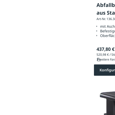
Abfall
aus Sta
Art-Nr. 136.
mit Asc
Befestig
Oberflä
437,80 €
7 weitere Far
Konfigur