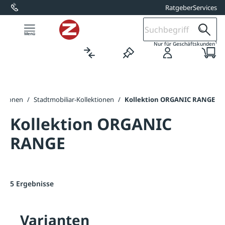
Ratgeber
Services
alt springen
1
Nur für Geschäftskunden
ektionen
/
Stadtmobiliar-Kollektionen
/
Kollektion ORGANIC RANGE
Kollektion ORGANIC
RANGE
5 Ergebnisse
Varianten