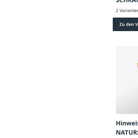
2 Variante
Zu den V
Hinwei
NATUR