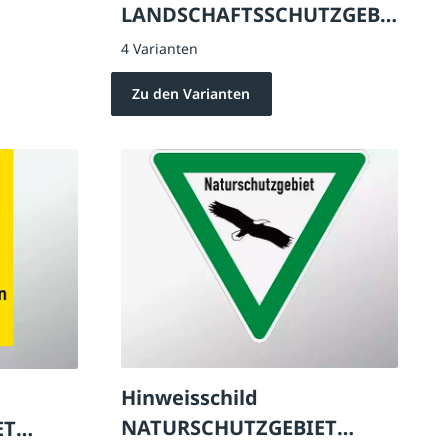
LANDSCHAFTSSCHUTZGEBI
ET
4 Varianten
Zu den Varianten
Hinweisschild
NATURSCHUTZGEBIET
ET