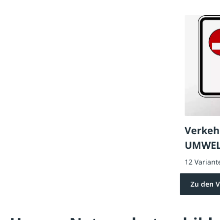
Verkeh
UMWEL
12 Variant
Zu den V