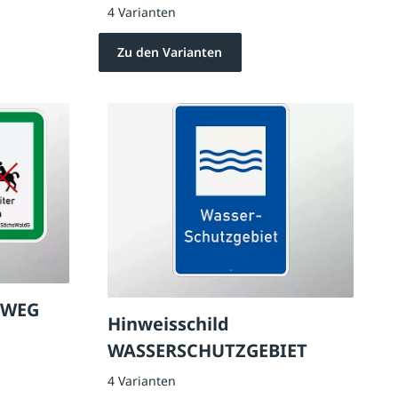
DREIECKIG
N
4 Varianten
Zu den Varianten
DWEG
Hinweisschild
WASSERSCHUTZGEBIET
4 Varianten