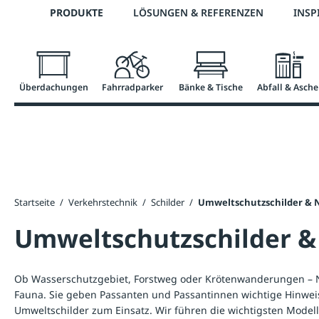
Telefon: 0800 / 100 49 02
PRODUKTE
LÖSUNGEN & REFERENZEN
INSP
springen
Zur Hauptnavigation springen
Überdachungen
Fahrradparker
Bänke & Tische
Abfall & Asche
Startseite
/
Verkehrstechnik
/
Schilder
/
Umweltschutzschilder & 
Umweltschutzschilder &
Ob Wasserschutzgebiet, Forstweg oder Krötenwanderungen – N
Fauna. Sie geben Passanten und Passantinnen wichtige Hinwei
Umweltschilder zum Einsatz. Wir führen die wichtigsten Modell