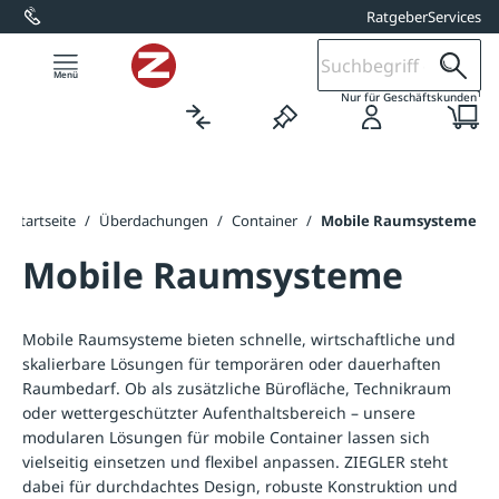
Ratgeber
Services
alt springen
1
Nur für Geschäftskunden
Startseite
/
Überdachungen
/
Container
/
Mobile Raumsysteme
Mobile Raumsysteme
Mobile Raumsysteme bieten schnelle, wirtschaftliche und
skalierbare Lösungen für temporären oder dauerhaften
Raumbedarf. Ob als zusätzliche Bürofläche, Technikraum
oder wettergeschützter Aufenthaltsbereich – unsere
modularen Lösungen für mobile Container lassen sich
vielseitig einsetzen und flexibel anpassen. ZIEGLER steht
dabei für durchdachtes Design, robuste Konstruktion und