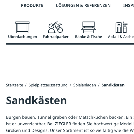
Telefon: 0800 / 100 49 02
PRODUKTE
LÖSUNGEN & REFERENZEN
INSP
springen
Zur Hauptnavigation springen
Überdachungen
Fahrradparker
Bänke & Tische
Abfall & Asche
Startseite
/
Spielplatzausstattung
/
Spielanlagen
/
Sandkästen
Sandkästen
Burgen bauen, Tunnel graben oder Matschkuchen backen. Ein Sa
ist er unverzichtbar. Bei ZIEGLER finden Sie hochwertige Mode
Größen und Designs. Unser Sortiment ist so vielfältig wie die 