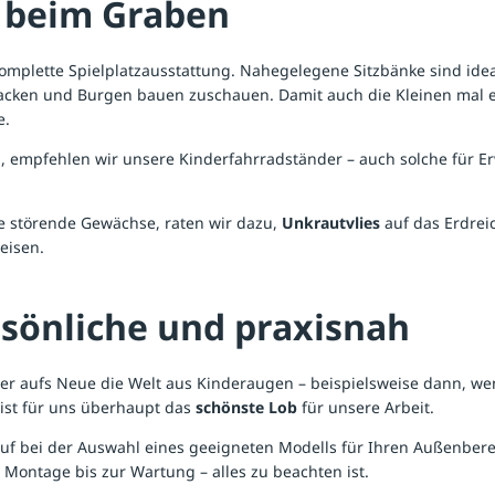
ß beim Graben
komplette
Spielplatzausstattung
. Nahegelegene
Sitzbänke
sind idea
ken und Burgen bauen zuschauen. Damit auch die Kleinen mal ein
e.
n, empfehlen wir unsere
Kinderfahrradständer
– auch solche für E
e störende Gewächse, raten wir dazu,
Unkrautvlies
auf das Erdrei
eisen.
sönliche und praxisnah
der aufs Neue die Welt aus Kinderaugen – beispielsweise dann, we
ist für uns überhaupt das
schönste Lob
für unsere Arbeit.
uf bei der Auswahl eines geeigneten Modells für Ihren Außenber
 Montage bis zur Wartung – alles zu beachten ist.