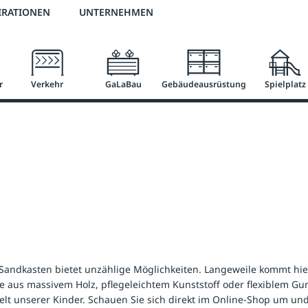
2 % Vorkassen-Skonto
versandkostenfrei ab 50 €
große Produktauswah
IRATIONEN
UNTERNEHMEN
r
Verkehr
GaLaBau
Gebäudeausrüstung
Spielplatz
ndkasten bietet unzählige Möglichkeiten. Langeweile kommt hier 
lle aus massivem Holz, pflegeleichtem Kunststoff oder flexiblem G
Welt unserer Kinder. Schauen Sie sich direkt im Online-Shop um un