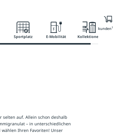
l
Ratgeber
Services
1
Nur für Geschäftskunden
Sportplatz
E-Mobilität
Kollektionen
selten auf. Allein schon deshalb
ummigranulat – in unterschiedlichen
d wählen Ihren Favoriten! Unser