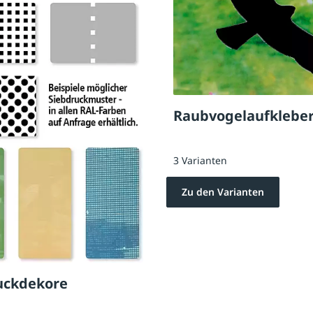
Raubvogelaufklebe
3 Varianten
Zu den Varianten
uckdekore