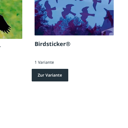
Birdsticker®
r
1 Variante
Zur Variante