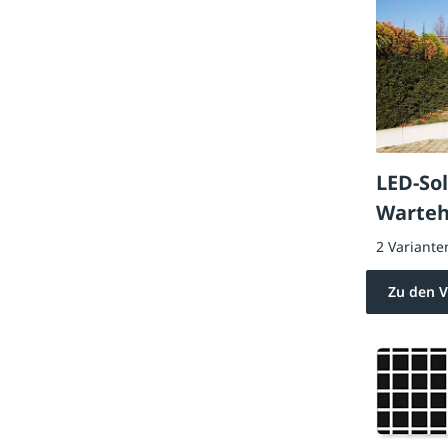
LED-Sol
Warteh
KLSS
2 Variante
Zu den V