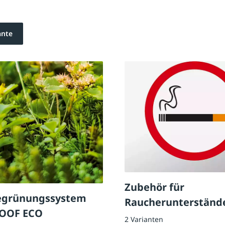
ante
Zubehör für
egrünungssystem
Raucherunterständ
OOF ECO
2 Varianten