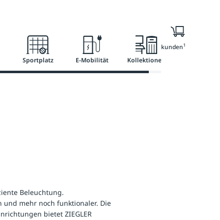
l
Ratgeber
Services
1
Nur für Geschäftskunden
Sportplatz
E-Mobilität
Kollektionen
ziente Beleuchtung.
n und mehr noch funktionaler. Die
inrichtungen bietet ZIEGLER