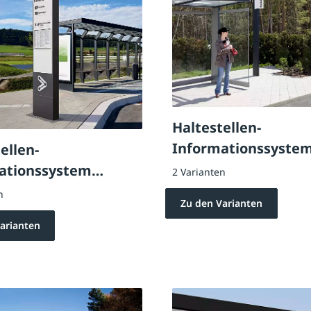
Haltestellen-
Informationssyste
ellen-
ationssystem
2 Varianten
TIN
n
Zu den Varianten
arianten