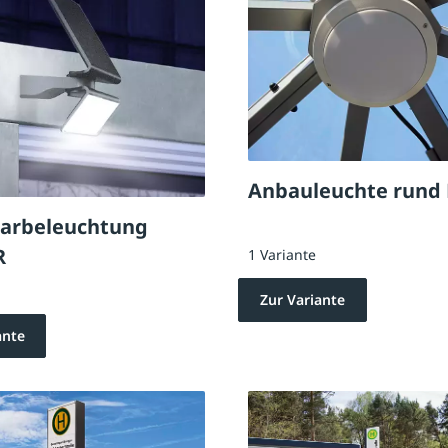
Anbauleuchte rund
larbeleuchtung
R
1 Variante
Zur Variante
ante