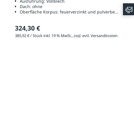
Ausführung:
Vollblech
Dach:
ohne
Oberfläche Korpus:
feuerverzinkt und pulverbeschichtet
324,30 €
385,92 € / Stück inkl. 19 % MwSt., zzgl. evtl. Versandkosten
56 weitere Farben (Spezifikation)
Konfigurieren
ANFRAGE
Kontaktieren Sie uns noch heute und gestalten Sie mit uns
nachhaltige, lebenswerte Außenräume!