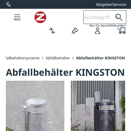
Ratgeber
Services
alt springen
1
Nur für Geschäftskunden
Abfallbehältersysteme
/
Abfallbehälter
/
Abfallbehälter KINGSTON
Abfallbehälter KINGSTON