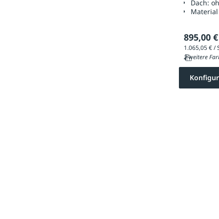
Dach:
o
Material
895,00 €
2 weitere Far
Konfigur