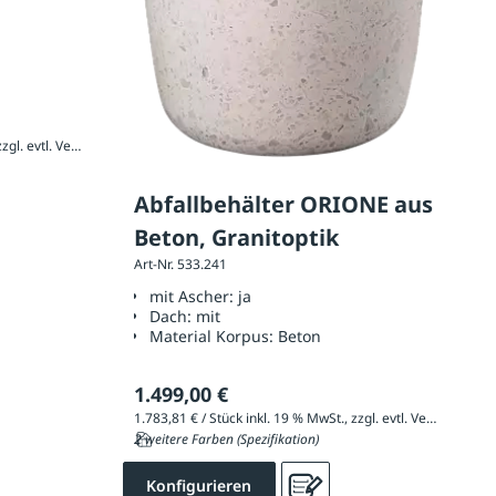
1.854,02 € / Stück inkl. 19 % MwSt., zzgl. evtl. Versandkosten
Abfallbehälter ORIONE aus
Beton, Granitoptik
Art-Nr. 533.241
mit Ascher:
ja
Dach:
mit
Material Korpus:
Beton
1.499,00 €
1.783,81 € / Stück inkl. 19 % MwSt., zzgl. evtl. Versandkosten
2 weitere Farben (Spezifikation)
Konfigurieren