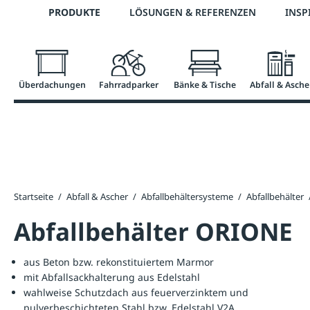
Telefon: 0800 / 100 49 02
PRODUKTE
LÖSUNGEN & REFERENZEN
INSP
springen
Zur Hauptnavigation springen
Überdachungen
Fahrradparker
Bänke & Tische
Abfall & Asche
Startseite
/
Abfall & Ascher
/
Abfallbehältersysteme
/
Abfallbehälter
Abfallbehälter ORIONE
aus Beton bzw. rekonstituiertem Marmor
mit Abfallsackhalterung aus Edelstahl
wahlweise Schutzdach aus feuerverzinktem und
pulverbeschichteten Stahl bzw. Edelstahl V2A