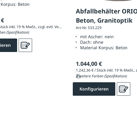
 Korpus:
Beton
Abfallbehälter ORI
Beton, Granitoptik
 €
1.623,16 € / Stück inkl. 19 % MwSt., zzgl. evtl. Versandkosten
Art-Nr. 533.229
ben (Spezifikation)
mit Ascher:
nein
Dach:
ohne
ieren
Material Korpus:
Beton
1.044,00 €
2 weitere Farben (Spezifikation)
Konfigurieren