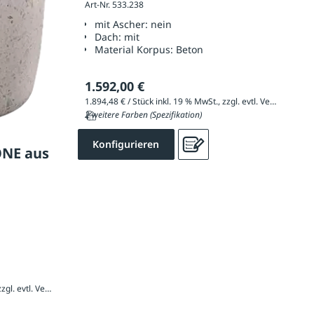
Art-Nr. 533.238
mit Ascher:
nein
Dach:
mit
Material Korpus:
Beton
1.592,00 €
1.894,48 € / Stück inkl. 19 % MwSt., zzgl. evtl. Versandkosten
2 weitere Farben (Spezifikation)
Konfigurieren
ONE aus
2.001,58 € / Stück inkl. 19 % MwSt., zzgl. evtl. Versandkosten