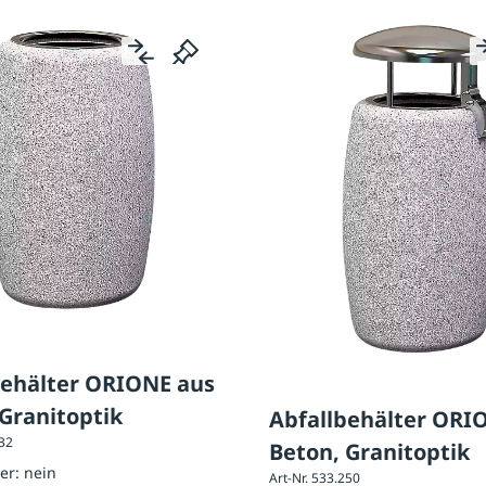
behälter ORIONE aus
Granitoptik
Abfallbehälter ORI
232
Beton, Granitoptik
her:
nein
Art-Nr. 533.250