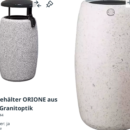
behälter ORIONE aus
Granitoptik
244
her:
ja
t