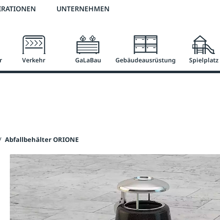
2 % Vorkassen-Skonto
versandkostenfrei ab 50 €
große Produktauswah
IRATIONEN
UNTERNEHMEN
r
Verkehr
GaLaBau
Gebäudeausrüstung
Spielplatz
/
Abfallbehälter ORIONE