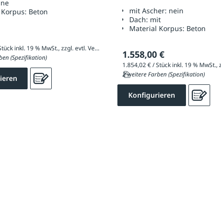
hne
mit Ascher:
nein
 Korpus:
Beton
Dach:
mit
Material Korpus:
Beton
1.065,05 € / Stück inkl. 19 % MwSt., zzgl. evtl. Versandkosten
1.558,00 €
ben (Spezifikation)
2 weitere Farben (Spezifikation)
ieren
Konfigurieren