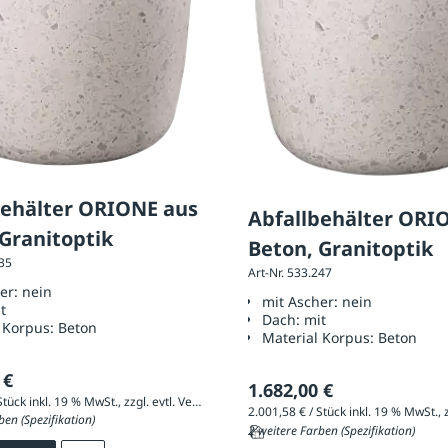
behälter ORIONE aus
Abfallbehälter ORI
Granitoptik
Beton, Granitoptik
235
Art-Nr. 533.247
her:
nein
mit Ascher:
nein
t
Dach:
mit
 Korpus:
Beton
Material Korpus:
Beton
 €
1.682,00 €
2.007,53 € / Stück inkl. 19 % MwSt., zzgl. evtl. Versandkosten
ben (Spezifikation)
2 weitere Farben (Spezifikation)