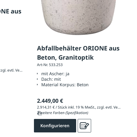
ONE aus
Abfallbehälter ORIONE aus
Beton, Granitoptik
Art-Nr. 533.253
1.242,36 € / Stück inkl. 19 % MwSt., zzgl. evtl. Versandkosten
mit Ascher:
ja
Dach:
mit
Material Korpus:
Beton
2.449,00 €
2.914,31 € / Stück inkl. 19 % MwSt., zzgl. evtl. Versandkosten
2 weitere Farben (Spezifikation)
Konfigurieren