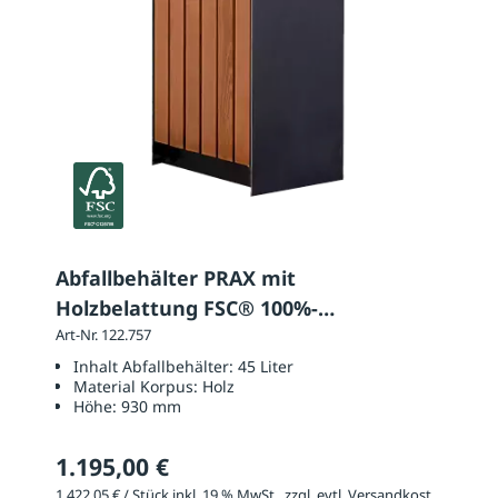
Abfallbehälter PRAX mit
Holzbelattung FSC® 100%-
zertifiziertes Jatoba
Art-Nr. 122.757
Inhalt Abfallbehälter:
45 Liter
Material Korpus:
Holz
Höhe:
930 mm
1.195,00 €
1.422,05 € / Stück inkl. 19 % MwSt., zzgl. evtl. Versandkosten