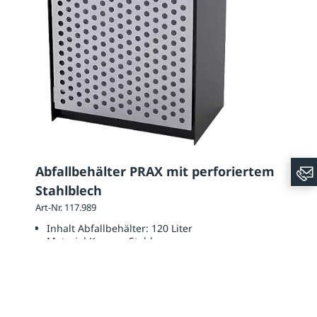
Abfallbehälter PRAX mit perforiertem
Stahlblech
Art-Nr. 117.989
Inhalt Abfallbehälter:
120 Liter
Material Korpus:
Stahl
Höhe:
1055 mm
2.067,00 €
2.459,73 € / Stück inkl. 19 % MwSt., zzgl. evtl. Versandkosten