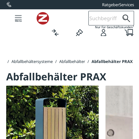
Ratgeber
Services
alt springen
1
Nur für Geschäftskunden
her
/
Abfallbehältersysteme
/
Abfallbehälter
/
Abfallbehälter PRAX
Abfallbehälter PRAX