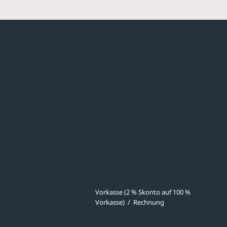
hmen
Sortiment
Überdachungen
Minigaragen
Fahrradparksysteme
Bänke & Tische
stellungen
Abfall & Ascher
Verkehrstechnik
ves
Zahlmethoden
Vorkasse (2 % Skonto auf 100 %
Vorkasse)
/
Rechnung
meldung