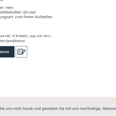
her:
nein
bfallbehälter:
60 Liter
ungsart:
zum freien Aufstellen
384,37 € / Stück inkl. 19 % MwSt., zzgl. evtl. Versandkosten
ben (Spezifikation)
ieren
Sie uns noch heute und gestalten Sie mit uns nachhaltige, lebens