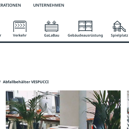
2 % Vorkassen-Skonto
versandkostenfrei ab 50 €
große Produktauswah
IRATIONEN
UNTERNEHMEN
r
Verkehr
GaLaBau
Gebäudeausrüstung
Spielplatz
/
Abfallbehälter VESPUCCI