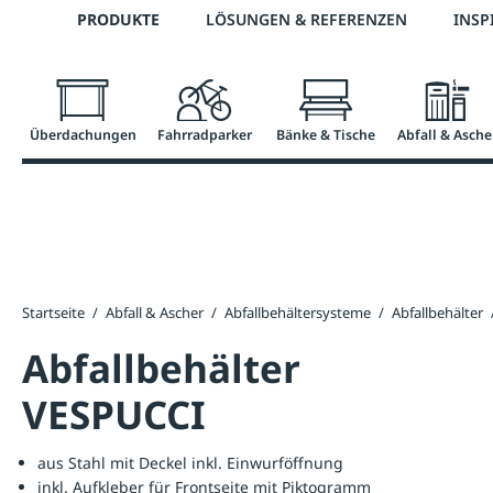
Telefon: 0800 / 100 49 02
PRODUKTE
LÖSUNGEN & REFERENZEN
INSP
springen
Zur Hauptnavigation springen
Überdachungen
Fahrradparker
Bänke & Tische
Abfall & Asche
Startseite
/
Abfall & Ascher
/
Abfallbehältersysteme
/
Abfallbehälter
Abfallbehälter
VESPUCCI
aus Stahl mit Deckel inkl. Einwurföffnung
inkl. Aufkleber für Frontseite mit Piktogramm