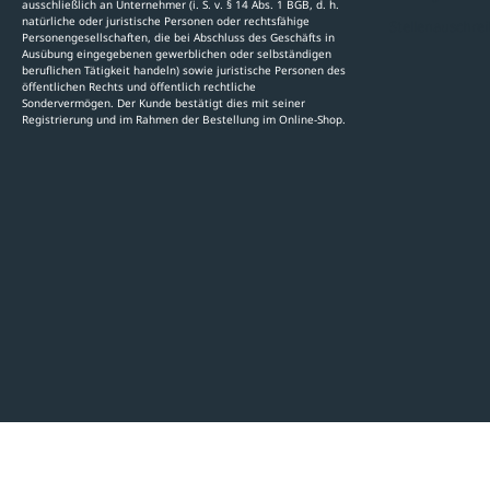
ausschließlich an Unternehmer (i. S. v. § 14 Abs. 1 BGB, d. h.
natürliche oder juristische Personen oder rechtsfähige
Stellenauschre
Personengesellschaften, die bei Abschluss des Geschäfts in
Ausübung eingegebenen gewerblichen oder selbständigen
beruflichen Tätigkeit handeln) sowie juristische Personen des
öffentlichen Rechts und öffentlich rechtliche
Sondervermögen. Der Kunde bestätigt dies mit seiner
Registrierung und im Rahmen der Bestellung im Online-Shop.