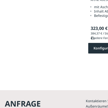
mit Asc
Inhalt A
Befestig
323,00 €
6 weitere Far
Konfigur
ANFRAGE
Kontaktieren 
Außenräume!