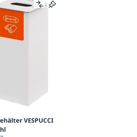
behälter VESPUCCI
hl
906