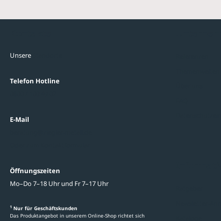
Kontakte
Unterne
Unsere
Standorte
Referenzen
Themenwelten
Telefon Hotline
Über uns
0800 / 100 49 02
FAQ
Datenschutzein
E-Mail
beratung@ziegler-metall.de
Oder zum Kontaktformular
Informati
Öffnungszeiten
Mo–Do 7–18 Uhr und Fr 7–17 Uhr
Ratgeber
Newsletter-An
1
Nur für Geschäftskunden
Das Produktangebot in unserem Online-Shop richtet sich
Kataloge