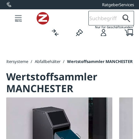
Ratgeber
Services
alt springen
1
Nur für Geschäftskunden
behältersysteme
/
Abfallbehälter
/
Wertstoffsammler MANCHESTER
Wertstoffsammler
MANCHESTER