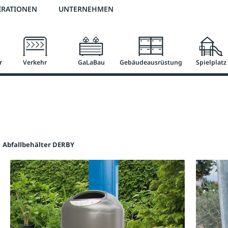
2 % Vorkassen-Skonto
versandkostenfrei ab 50 €
große Produktauswah
IRATIONEN
UNTERNEHMEN
r
Verkehr
GaLaBau
Gebäudeausrüstung
Spielplatz
Abfallbehälter DERBY