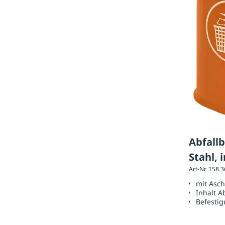
Abfall
Stahl, 
Art-Nr. 158.
ähnlic
mit Asc
Inhalt A
Befestig