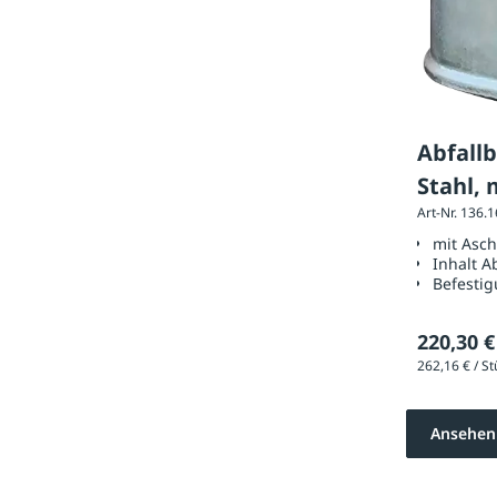
Abfall
Stahl, 
Art-Nr. 136.
Federe
mit Asc
Inhalt A
Befestig
220,30 €
Ansehen