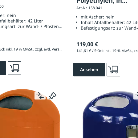
Polyethylen, in
000
Art-Nr. 158.041
smaragdgrün ähnli
her:
nein
mit Ascher:
nein
6001
bfallbehälter:
42 Liter
Inhalt Abfallbehälter:
42 Lit
ungsart:
zur Wand- / Pfostenbefestigung
Befestigungsart:
zur Wand-
119,00 €
258,23 € / Stück inkl. 19 % MwSt., zzgl. evtl. Versandkosten
Ansehen