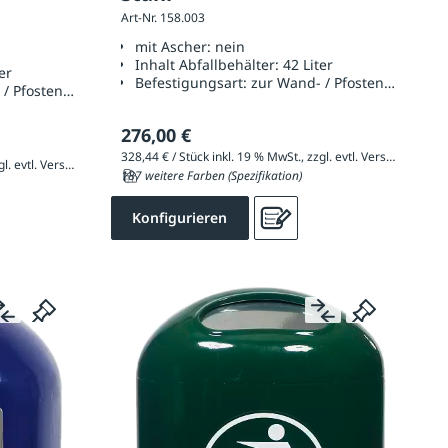
Art-Nr. 158.003
ch RAL
mit Ascher:
nein
Inhalt Abfallbehälter:
42 Liter
er
Befestigungsart:
zur Wand- / Pfostenbefestig
 / Pfostenbefestigung
276,00 €
328,44 € / Stück inkl. 19 % MwSt., zzgl. evtl. Versandkosten
141,61 € / Stück inkl. 19 % MwSt., zzgl. evtl. Versandkosten
187 weitere Farben (Spezifikation)
Konfigurieren