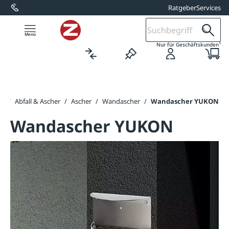
Ratgeber
Services
alt springen
1
Nur für Geschäftskunden
te
/
Abfall & Ascher
/
Ascher
/
Wandascher
/
Wandascher YUKON
Wandascher YUKON