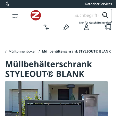
Ratgeber
Services
alt springen
1
Nur für Geschäftskunden
er
/
Mülltonnenboxen
/
Müllbehälterschrank STYLEOUT® BLANK
Müllbehälterschrank
STYLEOUT® BLANK