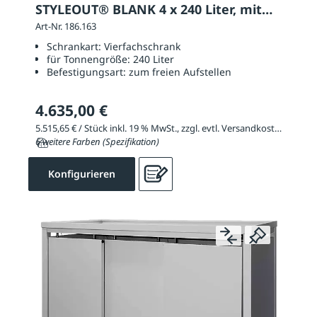
STYLEOUT® BLANK 4 x 240 Liter, mit
Klappdach
Art-Nr. 186.163
Schrankart:
Vierfachschrank
für Tonnengröße:
240 Liter
Befestigungsart:
zum freien Aufstellen
4.635,00 €
5.515,65 € / Stück inkl. 19 % MwSt., zzgl. evtl. Versandkosten
6 weitere Farben (Spezifikation)
Konfigurieren