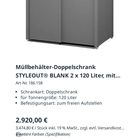
Müllbehälter-Doppelschrank
STYLEOUT® BLANK 2 x 120 Liter, mit
Klappdach
Art-Nr. 186.158
Schrankart:
Doppelschrank
für Tonnengröße:
120 Liter
Befestigungsart:
zum freien Aufstellen
2.920,00 €
3.474,80 € / Stück inkl. 19 % MwSt., zzgl. evtl. Versandkosten
6 weitere Farben (Spezifikation)