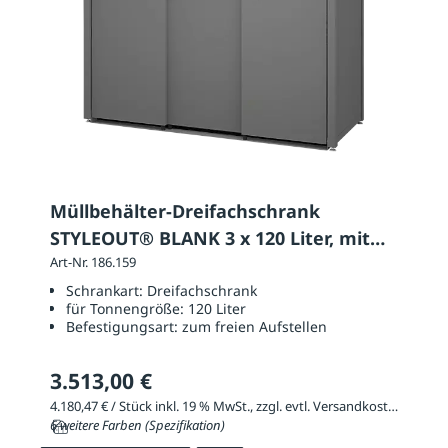
Müllbehälter-Dreifachschrank
STYLEOUT® BLANK 3 x 120 Liter, mit
Klappdach
Art-Nr. 186.159
Schrankart:
Dreifachschrank
für Tonnengröße:
120 Liter
Befestigungsart:
zum freien Aufstellen
3.513,00 €
4.180,47 € / Stück inkl. 19 % MwSt., zzgl. evtl. Versandkosten
6 weitere Farben (Spezifikation)