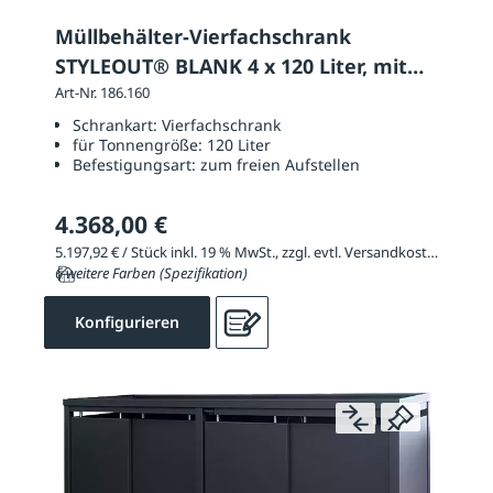
Müllbehälter-Vierfachschrank
STYLEOUT® BLANK 4 x 120 Liter, mit
Klappdach
Art-Nr. 186.160
Schrankart:
Vierfachschrank
für Tonnengröße:
120 Liter
Befestigungsart:
zum freien Aufstellen
4.368,00 €
5.197,92 € / Stück inkl. 19 % MwSt., zzgl. evtl. Versandkosten
6 weitere Farben (Spezifikation)
Konfigurieren