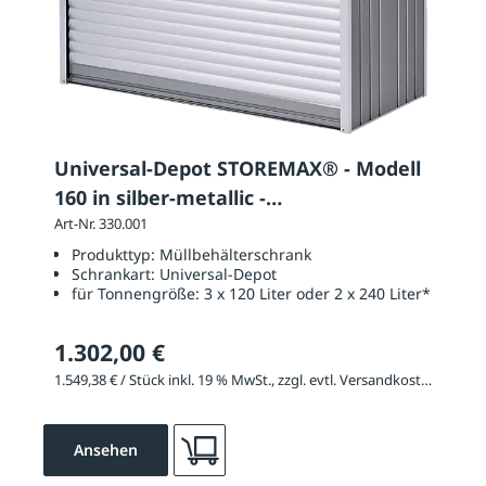
Universal-Depot STOREMAX® - Modell
160 in silber-metallic -
Rück-/Seitenwände quarzgrau
Art-Nr. 330.001
Produkttyp:
Müllbehälterschrank
Schrankart:
Universal-Depot
für Tonnengröße:
3 x 120 Liter oder 2 x 240 Liter*
1.302,00 €
1.549,38 € / Stück inkl. 19 % MwSt., zzgl. evtl. Versandkosten
Ansehen