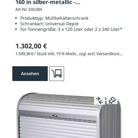
160 in silber-metallic -
Rück-/Seitenwände dunkelgrau
Art-Nr. 330.084
Produkttyp:
Müllbehälterschrank
Schrankart:
Universal-Depot
für Tonnengröße:
3 x 120 Liter oder 2 x 240 Liter*
1.302,00 €
1.549,38 € / Stück inkl. 19 % MwSt., zzgl. evtl. Versandkosten
Ansehen