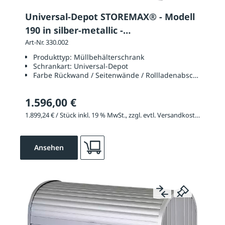
Universal-Depot STOREMAX® - Modell
190 in silber-metallic -
Rück-/Seitenwände quarzgrau
Art-Nr. 330.002
Produkttyp:
Müllbehälterschrank
Schrankart:
Universal-Depot
Farbe Rückwand / Seitenwände / Rollladenabschlussprof
1.596,00 €
1.899,24 € / Stück inkl. 19 % MwSt., zzgl. evtl. Versandkosten
Ansehen