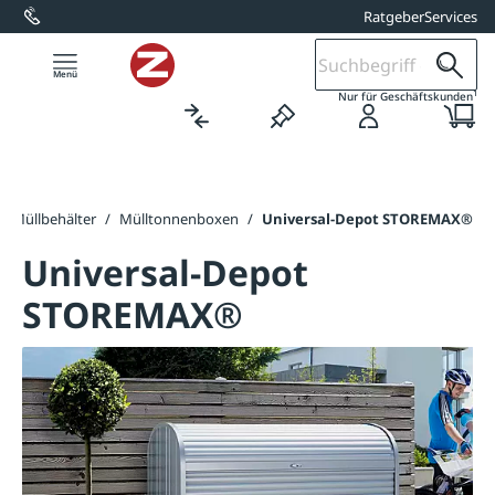
Ratgeber
Services
alt springen
1
Nur für Geschäftskunden
r Müllbehälter
/
Mülltonnenboxen
/
Universal-Depot STOREMAX®
Universal-Depot
STOREMAX®