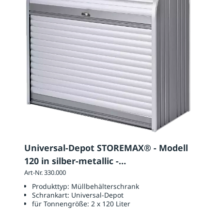
Universal-Depot STOREMAX® - Modell
120 in silber-metallic -
Rück-/Seitenwände quarzgrau
Art-Nr. 330.000
Produkttyp:
Müllbehälterschrank
Schrankart:
Universal-Depot
für Tonnengröße:
2 x 120 Liter