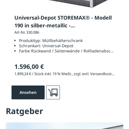
Universal-Depot STOREMAX® - Modell
190 in silber-metallic -
Rück-/Seitenwände dunkelgrau
Art-Nr. 330.086
Produkttyp:
Müllbehälterschrank
Schrankart:
Universal-Depot
Farbe Rückwand / Seitenwände / Rollladenabschlussprof
1.596,00 €
1.899,24 € / Stück inkl. 19 % MwSt., zzgl. evtl. Versandkosten
Ansehen
Ratgeber