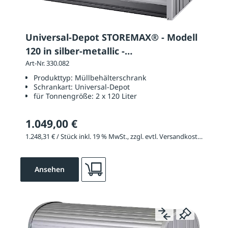
Universal-Depot STOREMAX® - Modell
120 in silber-metallic -
Rück-/Seitenwände dunkelgrau
Art-Nr. 330.082
Produkttyp:
Müllbehälterschrank
Schrankart:
Universal-Depot
für Tonnengröße:
2 x 120 Liter
1.049,00 €
1.248,31 € / Stück inkl. 19 % MwSt., zzgl. evtl. Versandkosten
Ansehen