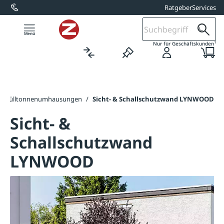
Ratgeber
Services
alt springen
1
Nur für Geschäftskunden
Mülltonnenumhausungen
/
Sicht- & Schallschutzwand LYNWOOD
Sicht- &
Schallschutzwand
LYNWOOD