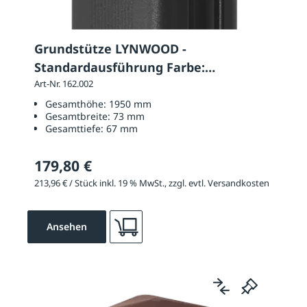
Grundstütze LYNWOOD -
Standardausführung Farbe:
schwarzgrau
Art-Nr. 162.002
Gesamthöhe:
1950 mm
Gesamtbreite:
73 mm
Gesamttiefe:
67 mm
179,80 €
213,96 € / Stück inkl. 19 % MwSt., zzgl. evtl. Versandkosten
Ansehen