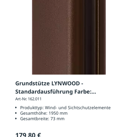
Grundstütze LYNWOOD -
Standardausführung Farbe:
nussbraun
Art-Nr. 162.011
Produkttyp:
Wind- und Sichtschutzelemente
Gesamthöhe:
1950 mm
Gesamtbreite:
73 mm
179,80 €