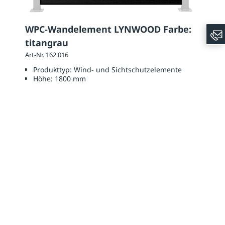
WPC-Wandelement LYNWOOD Farbe:
titangrau
Art-Nr. 162.016
Produkttyp:
Wind- und Sichtschutzelemente
Höhe:
1800 mm
Breite:
1750 mm
287,10 €
341,65 € / Stück inkl. 19 % MwSt., zzgl. evtl. Versandkosten
Ansehen
Ratgeber