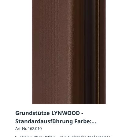
Grundstütze LYNWOOD -
Standardausführung Farbe:
nussbraun
Art-Nr. 162.010