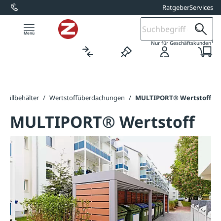
Ratgeber
Services
alt springen
1
Nur für Geschäftskunden
 Müllbehälter
/
Wertstoffüberdachungen
/
MULTIPORT® Wertstoff
MULTIPORT® Wertstoff