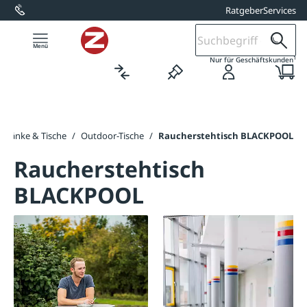
Ratgeber
Services
alt springen
1
Nur für Geschäftskunden
Bänke & Tische
/
Outdoor-Tische
/
Raucherstehtisch BLACKPOOL
Raucherstehtisch
BLACKPOOL