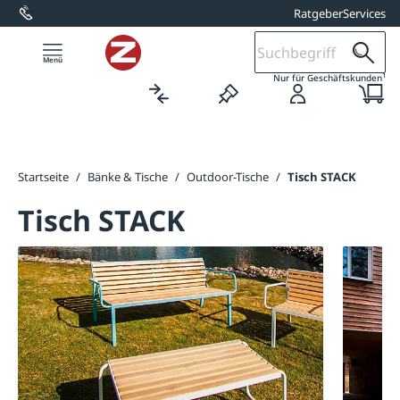
Ratgeber
Services
alt springen
1
Nur für Geschäftskunden
Startseite
/
Bänke & Tische
/
Outdoor-Tische
/
Tisch STACK
Tisch STACK