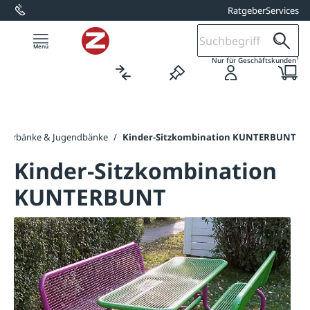
Ratgeber
Services
alt springen
1
Nur für Geschäftskunden
nderbänke & Jugendbänke
/
Kinder-Sitzkombination KUNTERBUNT
Kinder-Sitzkombination
KUNTERBUNT