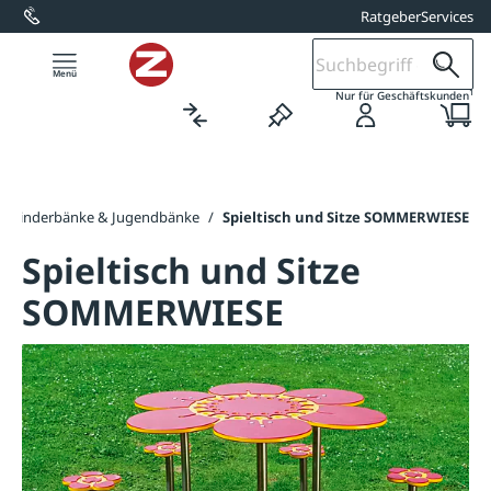
Ratgeber
Services
alt springen
1
Nur für Geschäftskunden
/
Kinderbänke & Jugendbänke
/
Spieltisch und Sitze SOMMERWIESE
Spieltisch und Sitze
SOMMERWIESE