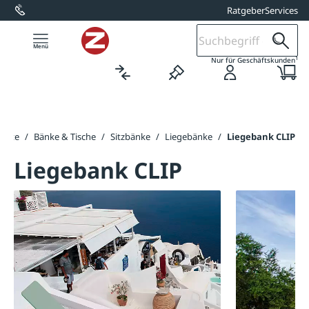
Ratgeber
Services
alt springen
1
Nur für Geschäftskunden
seite
/
Bänke & Tische
/
Sitzbänke
/
Liegebänke
/
Liegebank CLIP
Liegebank CLIP