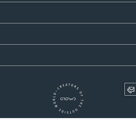
Zahlmethoden
Versandpartner
Newsletter-Abonnement
Ein Unternehmen der CROWD-Gruppe
LinkedIn
Pinterest
Facebook
YouTube
Instagram