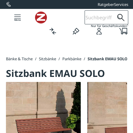
Ratgeber
Services
alt springen
1
Nur für Geschäftskunden
/
Bänke & Tische
/
Sitzbänke
/
Parkbänke
/
Sitzbank EMAU SOLO
Sitzbank EMAU SOLO