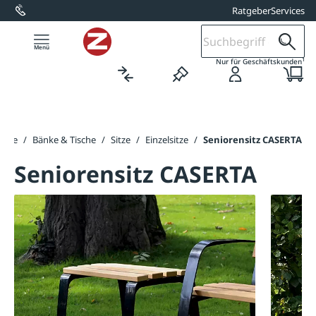
Ratgeber
Services
alt springen
1
Nur für Geschäftskunden
seite
/
Bänke & Tische
/
Sitze
/
Einzelsitze
/
Seniorensitz CASERTA
Seniorensitz CASERTA