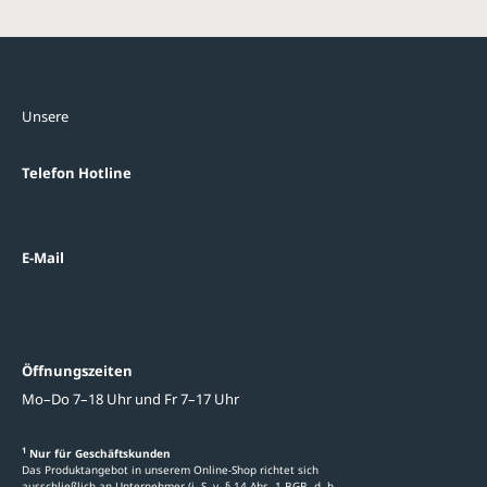
Kontakte
Unterne
Unsere
Standorte
Referenzen
Themenwelten
Telefon Hotline
Über uns
0800 / 100 49 02
FAQ
Datenschutzein
E-Mail
beratung@ziegler-metall.de
Oder zum Kontaktformular
Informati
Öffnungszeiten
Mo–Do 7–18 Uhr und Fr 7–17 Uhr
Ratgeber
Newsletter-An
1
Nur für Geschäftskunden
Das Produktangebot in unserem Online-Shop richtet sich
Kataloge
ausschließlich an Unternehmer (i. S. v. § 14 Abs. 1 BGB, d. h.