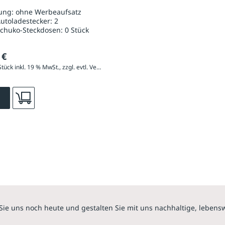
desteckdose Typ 2
ung:
ohne Werbeaufsatz
utoladestecker:
2
Schuko-Steckdosen:
0 Stück
 €
5.521,60 € / Stück inkl. 19 % MwSt., zzgl. evtl. Versandkosten
Sie uns noch heute und gestalten Sie mit uns nachhaltige, lebens