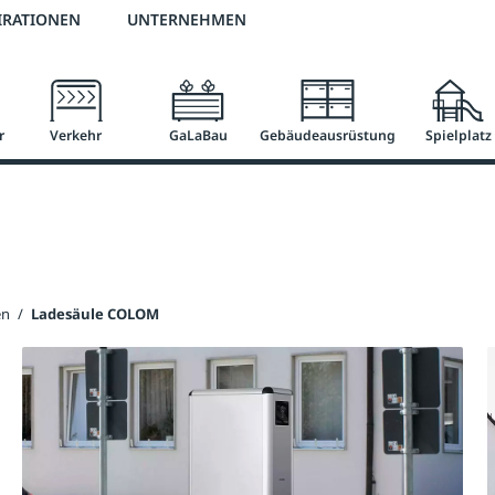
2 % Vorkassen-Skonto
versandkostenfrei ab 50 €
große Produktauswah
IRATIONEN
UNTERNEHMEN
r
Verkehr
GaLaBau
Gebäudeausrüstung
Spielplatz
en
/
Ladesäule COLOM