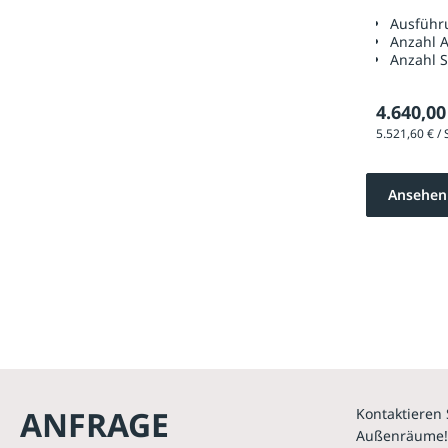
Autola
Ausführ
Anzahl A
Anzahl 
4.640,00
Ansehen
ANFRAGE
Kontaktieren 
Außenräume!