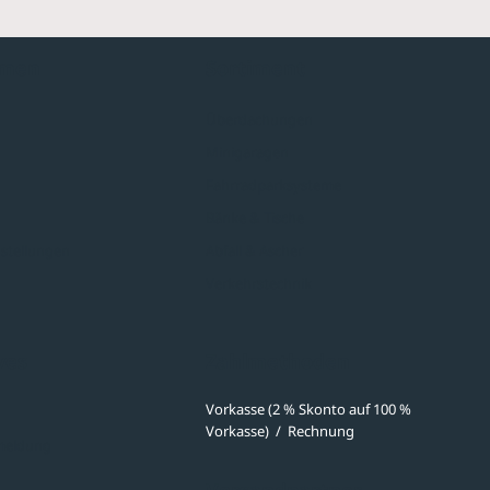
hmen
Sortiment
Überdachungen
Minigaragen
Fahrradparksysteme
Bänke & Tische
stellungen
Abfall & Ascher
Verkehrstechnik
ves
Zahlmethoden
Vorkasse (2 % Skonto auf 100 %
Vorkasse)
/
Rechnung
meldung
Versandpartner