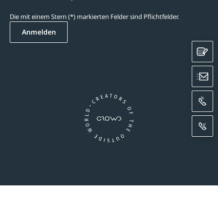
Die mit einem Stern (*) markierten Felder sind Pflichtfelder.
Anmelden
K
E
A
R
Ein Unternehmen der CROWD-Gruppe