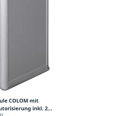
ule COLOM mit
torisierung inkl. 2x
143