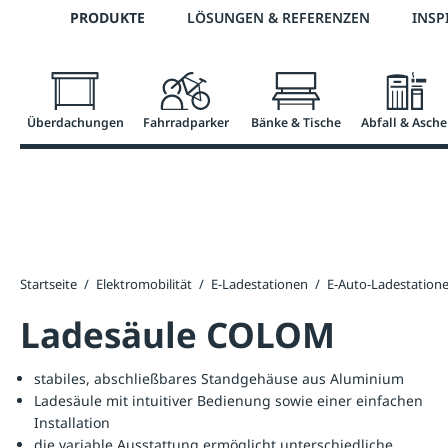
Telefon: 0800 / 100 49 02
PRODUKTE
LÖSUNGEN & REFERENZEN
INSP
springen
Zur Hauptnavigation springen
Überdachungen
Fahrradparker
Bänke & Tische
Abfall & Asche
Startseite
/
Elektromobilität
/
E-Ladestationen
/
E-Auto-Ladestation
Ladesäule COLOM
stabiles, abschließbares Standgehäuse aus Aluminium
Ladesäule mit intuitiver Bedienung sowie einer einfachen
Installation
die variable Ausstattung ermöglicht unterschiedliche