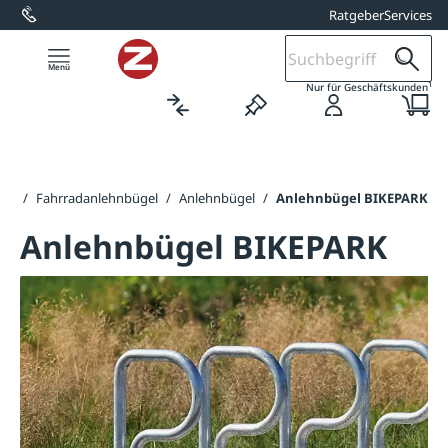
Ratgeber
Services
alt springen
1
Nur für Geschäftskunden
ker
/
Fahrradanlehnbügel
/
Anlehnbügel
/
Anlehnbügel BIKEPARK
Anlehnbügel BIKEPARK