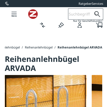
Ratgeber
Services
alt springen
1
Nur für Geschäftskunden
adanlehnbügel
/
Reihenanlehnbügel
/
Reihenanlehnbügel ARVADA
Reihenanlehnbügel
ARVADA