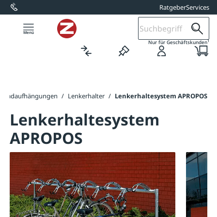
Ratgeber
Services
alt springen
1
Nur für Geschäftskunden
hrradaufhängungen
/
Lenkerhalter
/
Lenkerhaltesystem APROPOS
Lenkerhaltesystem
APROPOS