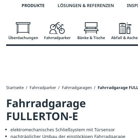
Telefon: 0800 / 100 49 02
PRODUKTE
LÖSUNGEN & REFERENZEN
INSP
springen
Zur Hauptnavigation springen
Überdachungen
Fahrradparker
Bänke & Tische
Abfall & Asche
Startseite
/
Fahrradparker
/
Fahrradgaragen
/
Fahrradgarage FUL
Fahrradgarage
FULLERTON-E
elektromechanisches Schließsystem mit Türsensor
nachträglicher Umbau der einstöckigen Fahrradgarage