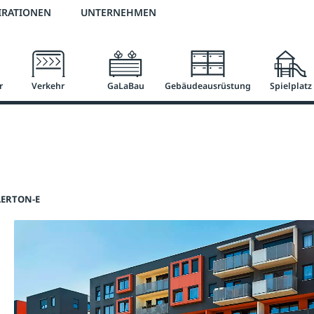
2 % Vorkassen-Skonto
versandkostenfrei ab 50 €
große Produktauswah
IRATIONEN
UNTERNEHMEN
r
Verkehr
GaLaBau
Gebäudeausrüstung
Spielplatz
LERTON-E