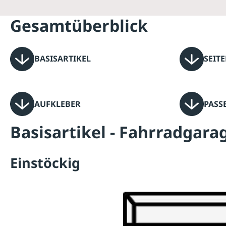
Gesamtüberblick
BASISARTIKEL
SEIT
AUFKLEBER
PASS
Basisartikel - Fahrradgar
Einstöckig