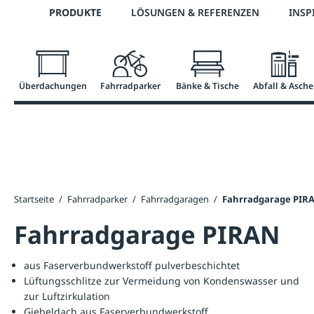
Telefon: 0800 / 100 49 02
PRODUKTE
LÖSUNGEN & REFERENZEN
INSP
springen
Zur Hauptnavigation springen
Überdachungen
Fahrradparker
Bänke & Tische
Abfall & Asche
Startseite
/
Fahrradparker
/
Fahrradgaragen
/
Fahrradgarage PIR
Fahrradgarage PIRAN
aus Faserverbundwerkstoff pulverbeschichtet
Lüftungsschlitze zur Vermeidung von Kondenswasser und
zur Luftzirkulation
Giebeldach aus Faserverbundwerkstoff