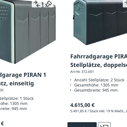
Fahrradgarage PIR
Stellplätze, doppels
Art-Nr. 372.001
dgarage PIRAN 1
Anzahl Stellplätze:
2 Stück
atz, einseitig
Gesamthöhe:
1305 mm
Gesamtbreite:
945 mm
000
tellplätze:
1 Stück
höhe:
1305 mm
4.615,00 €
reite:
945 mm
 €