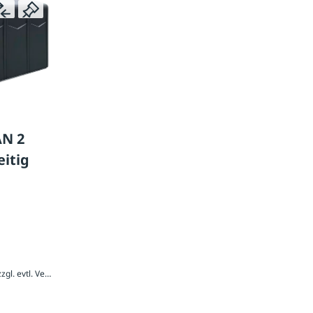
AN 2
eitig
5.491,85 € / Stück inkl. 19 % MwSt., zzgl. evtl. Versandkosten