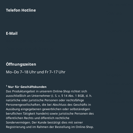
Themenwelten
Telefon Hotline
Über uns
0800 / 100 49 02
FAQ
Datenschutzein
E-Mail
beratung@ziegler-metall.de
Oder zum Kontaktformular
Informati
Öffnungszeiten
Mo–Do 7–18 Uhr und Fr 7–17 Uhr
Ratgeber
Newsletter-An
1
Nur für Geschäftskunden
Das Produktangebot in unserem Online-Shop richtet sich
Kataloge
ausschließlich an Unternehmer (i. S. v. § 14 Abs. 1 BGB, d. h.
natürliche oder juristische Personen oder rechtsfähige
Stellenauschre
Personengesellschaften, die bei Abschluss des Geschäfts in
Ausübung eingegebenen gewerblichen oder selbständigen
beruflichen Tätigkeit handeln) sowie juristische Personen des
öffentlichen Rechts und öffentlich rechtliche
Sondervermögen. Der Kunde bestätigt dies mit seiner
Registrierung und im Rahmen der Bestellung im Online-Shop.