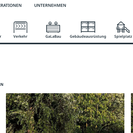
2 % Vorkassen-Skonto
versandkostenfrei ab 50 €
große Produktauswah
IRATIONEN
UNTERNEHMEN
r
Verkehr
GaLaBau
Gebäudeausrüstung
Spielplatz
AN