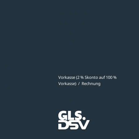
Minigaragen
Fahrradparksysteme
Bänke & Tische
stellungen
Abfall & Ascher
Verkehrstechnik
ves
Zahlmethoden
Vorkasse (2 % Skonto auf 100 %
Vorkasse)
/
Rechnung
meldung
Versandpartner
ibungen