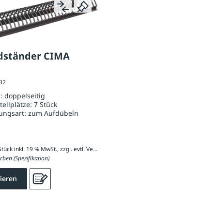
dständer CIMA
232
g:
doppelseitig
tellplätze:
7 Stück
ungsart:
zum Aufdübeln
1.173,34 € / Stück inkl. 19 % MwSt., zzgl. evtl. Versandkosten
rben (Spezifikation)
ieren