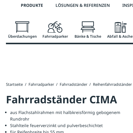
Telefon: 0800 / 100 49 02
PRODUKTE
LÖSUNGEN & REFERENZEN
INSP
springen
Zur Hauptnavigation springen
Überdachungen
Fahrradparker
Bänke & Tische
Abfall & Asche
Startseite
/
Fahrradparker
/
Fahrradständer
/
Reihenfahrradständer
Fahrradständer CIMA
aus Flachstahlrahmen mit halbkreisförmig gebogenem
Rundrohr
Stahlteile feuerverzinkt und pulverbeschichtet
für Reifenbreite bis 55 mm