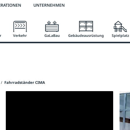
2 % Vorkassen-Skonto
versandkostenfrei ab 50 €
große Produktauswah
IRATIONEN
UNTERNEHMEN
r
Verkehr
GaLaBau
Gebäudeausrüstung
Spielplatz
/
Fahrradständer CIMA