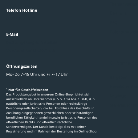
Themenwelten
Telefon Hotline
Über uns
0800 / 100 49 02
FAQ
Datenschutzein
E-Mail
beratung@ziegler-metall.de
Oder zum Kontaktformular
Informati
Öffnungszeiten
Mo–Do 7–18 Uhr und Fr 7–17 Uhr
Ratgeber
Newsletter-An
1
Nur für Geschäftskunden
Das Produktangebot in unserem Online-Shop richtet sich
Kataloge
ausschließlich an Unternehmer (i. S. v. § 14 Abs. 1 BGB, d. h.
natürliche oder juristische Personen oder rechtsfähige
Stellenauschre
Personengesellschaften, die bei Abschluss des Geschäfts in
Ausübung eingegebenen gewerblichen oder selbständigen
beruflichen Tätigkeit handeln) sowie juristische Personen des
öffentlichen Rechts und öffentlich rechtliche
Sondervermögen. Der Kunde bestätigt dies mit seiner
Registrierung und im Rahmen der Bestellung im Online-Shop.