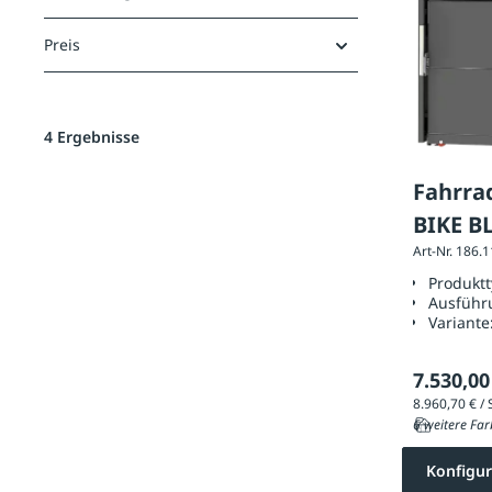
Preis
4 Ergebnisse
Fahrra
BIKE B
Art-Nr. 186.
Alumin
Produkt
Vollble
Ausführ
Variante
7.530,00
6 weitere Far
Konfigur