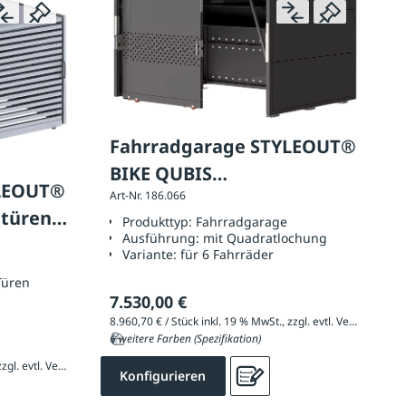
Fahrradgarage STYLEOUT®
BIKE QUBIS
YLEOUT®
Art-Nr. 186.066
Aluminiumblech-Türen mit
ntüren
Produkttyp:
Fahrradgarage
Quadratlochung
Ausführung:
mit Quadratlochung
Variante:
für 6 Fahrräder
Türen
7.530,00 €
8.960,70 € / Stück inkl. 19 % MwSt., zzgl. evtl. Versandkosten
6 weitere Farben (Spezifikation)
8.960,70 € / Stück inkl. 19 % MwSt., zzgl. evtl. Versandkosten
Konfigurieren