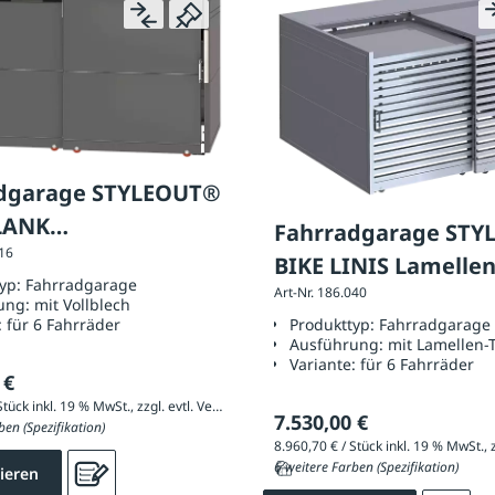
dgarage STYLEOUT®
LANK
Fahrradgarage ST
116
iumblech-Türen mit
BIKE LINIS Lamelle
typ:
Fahrradgarage
ch
Art-Nr. 186.040
aus Aluminium
ung:
mit Vollblech
:
für 6 Fahrräder
Produkttyp:
Fahrradgarage
Ausführung:
mit Lamellen-
Variante:
für 6 Fahrräder
 €
8.960,70 € / Stück inkl. 19 % MwSt., zzgl. evtl. Versandkosten
7.530,00 €
ben (Spezifikation)
6 weitere Farben (Spezifikation)
ieren