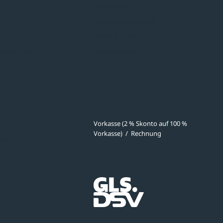
Minigaragen
Fahrradparksysteme
Bänke & Tische
stellungen
Abfall & Ascher
Verkehrstechnik
ves
Zahlmethoden
Vorkasse (2 % Skonto auf 100 %
Vorkasse)
/
Rechnung
meldung
Versandpartner
ibungen