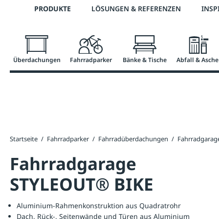
Telefon: 0800 / 100 49 02
PRODUKTE
LÖSUNGEN & REFERENZEN
INSP
springen
Zur Hauptnavigation springen
Überdachungen
Fahrradparker
Bänke & Tische
Abfall & Asche
Startseite
/
Fahrradparker
/
Fahrradüberdachungen
/
Fahrradgarag
Fahrradgarage
STYLEOUT® BIKE
Aluminium-Rahmenkonstruktion aus Quadratrohr
Dach, Rück-, Seitenwände und Türen aus Aluminium