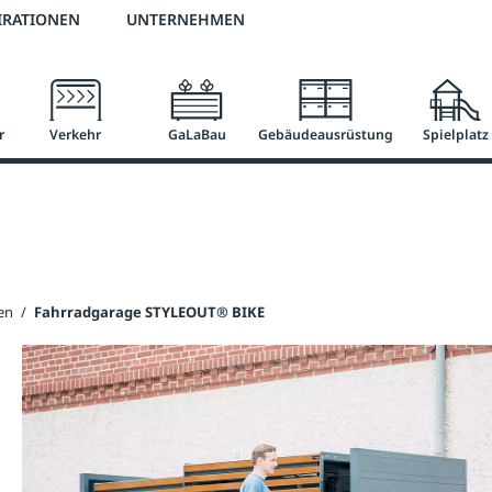
2 % Vorkassen-Skonto
versandkostenfrei ab 50 €
große Produktauswah
IRATIONEN
UNTERNEHMEN
r
Verkehr
GaLaBau
Gebäudeausrüstung
Spielplatz
en
/
Fahrradgarage STYLEOUT® BIKE