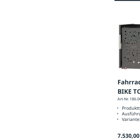
Fahrra
BIKE 
Art-Nr. 186.
Alumin
Produkt
Design
Ausführ
Variante
7.530,00