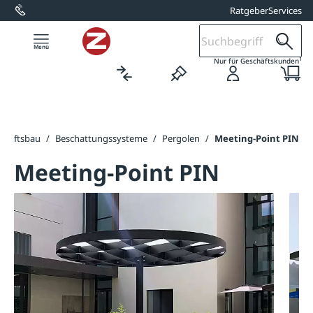
Ratgeber
Services
alt springen
1
Nur für Geschäftskunden
chaftsbau
/
Beschattungssysteme
/
Pergolen
/
Meeting-Point PIN
Meeting-Point PIN