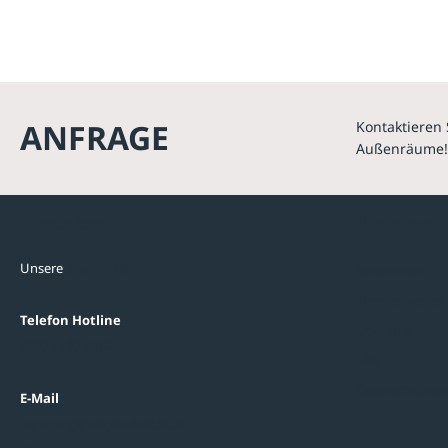
ANFRAGE
Kontaktieren 
Außenräume!
Kontakte
Unterne
Unsere
Standorte
Referenzen
Themenwelten
Telefon Hotline
Über uns
0800 / 100 49 02
FAQ
Datenschutzein
E-Mail
beratung@ziegler-metall.de