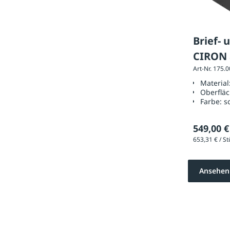
Brief-
CIRON 
Art-Nr. 175.
beschi
Material
semim
Oberflä
Farbe:
s
549,00 €
Ansehen