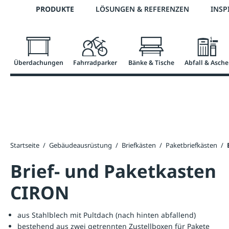
Telefon: 0800 / 100 49 02
PRODUKTE
LÖSUNGEN & REFERENZEN
INSP
springen
Zur Hauptnavigation springen
Überdachungen
Fahrradparker
Bänke & Tische
Abfall & Asche
Startseite
/
Gebäudeausrüstung
/
Briefkästen
/
Paketbriefkästen
/
Brief- und Paketkasten
CIRON
aus Stahlblech mit Pultdach (nach hinten abfallend)
bestehend aus zwei getrennten Zustellboxen für Pakete