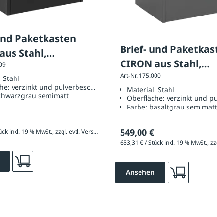
 und Paketkasten
Brief- und Paketkas
aus Stahl,
CIRON aus Stahl,
009
chtet schwarzgrau
Art-Nr. 175.000
beschichtet in basa
:
Stahl
att
che:
verzinkt und pulverbeschichtet
Material:
Stahl
semimatt
chwarzgrau semimatt
Oberfläche:
verzinkt und p
Farbe:
basaltgrau semimat
549,00 €
653,31 € / Stück inkl. 19 % MwSt., zzgl. evtl. Versandkosten
Ansehen