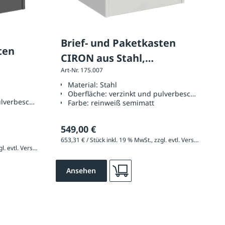
Brief- und Paketkasten
ten
CIRON aus Stahl,
Art-Nr. 175.007
beschichtet in reinweiß
ltgrau
Material:
Stahl
semimatt
Oberfläche:
verzinkt und pulverbeschichtet
ulverbeschichtet
Farbe:
reinweiß semimatt
t
549,00 €
653,31 € / Stück inkl. 19 % MwSt., zzgl. evtl. Versandkosten
653,31 € / Stück inkl. 19 % MwSt., zzgl. evtl. Versandkosten
Ansehen