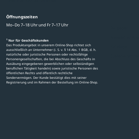
Oder zum Kontaktformular
Informati
Öffnungszeiten
Mo–Do 7–18 Uhr und Fr 7–17 Uhr
Ratgeber
Newsletter-An
1
Nur für Geschäftskunden
Das Produktangebot in unserem Online-Shop richtet sich
Kataloge
ausschließlich an Unternehmer (i. S. v. § 14 Abs. 1 BGB, d. h.
natürliche oder juristische Personen oder rechtsfähige
Stellenauschre
Personengesellschaften, die bei Abschluss des Geschäfts in
Ausübung eingegebenen gewerblichen oder selbständigen
beruflichen Tätigkeit handeln) sowie juristische Personen des
öffentlichen Rechts und öffentlich rechtliche
Sondervermögen. Der Kunde bestätigt dies mit seiner
Registrierung und im Rahmen der Bestellung im Online-Shop.