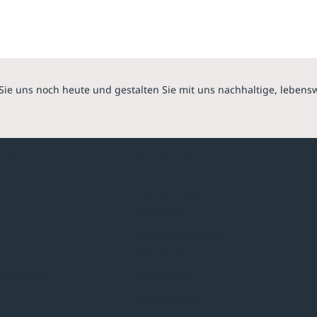
Sie uns noch heute und gestalten Sie mit uns nachhaltige, lebens
hmen
Sortiment
Überdachungen
Minigaragen
Fahrradparksysteme
Bänke & Tische
stellungen
Abfall & Ascher
Verkehrstechnik