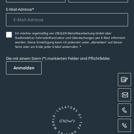
E-Mail-Adresse*
Ich möchte regelmäßig von ZIEGLER Metallbearbeitung GmbH über
Stadtmobiliar, Fahrradinfrastruktur und Überdachungen per E-Mail informiert
werden. Diese Einwilligung kann ich jederzeit unter „Abmelden‘‘ auf dieser
Seite oder am Ende jeder E-Mail widerrufen. *
Die mit einem Stern (*) markierten Felder sind Pflichtfelder.
Anmelden
K
E
A
R