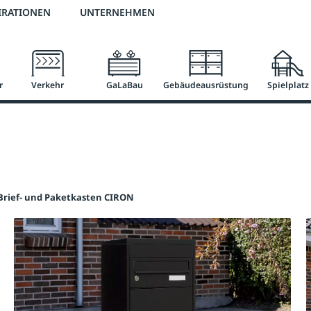
2 % Vorkassen-Skonto
versandkostenfrei ab 50 €
große Produktauswah
IRATIONEN
UNTERNEHMEN
r
Verkehr
GaLaBau
Gebäudeausrüstung
Spielplatz
Brief- und Paketkasten CIRON