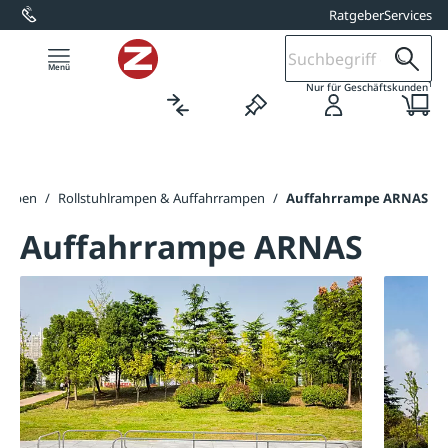
Ratgeber
Services
alt springen
1
Nur für Geschäftskunden
ampen
/
Rollstuhlrampen & Auffahrrampen
/
Auffahrrampe ARNAS
Auffahrrampe ARNAS