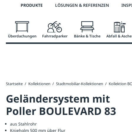
Telefon: 0800 / 100 49 02
PRODUKTE
LÖSUNGEN & REFERENZEN
INSP
springen
Zur Hauptnavigation springen
Überdachungen
Fahrradparker
Bänke & Tische
Abfall & Asche
Startseite
/
Kollektionen
/
Stadtmobiliar-Kollektionen
/
Kollektion 
Geländersystem mit
Poller BOULEVARD 83
aus Stahlrohr
Knieholm 500 mm über Flur