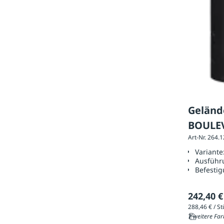
Geländ
BOULE
Art-Nr. 264.
Anfang
Variante
Verbin
Ausführ
Befestig
242,40 €
7 weitere Far