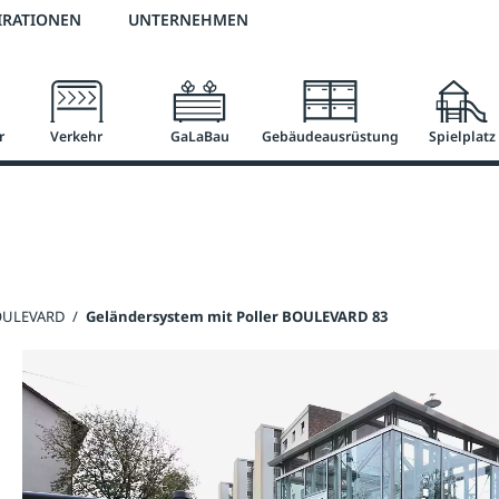
2 % Vorkassen-Skonto
versandkostenfrei ab 50 €
große Produktauswah
IRATIONEN
UNTERNEHMEN
r
Verkehr
GaLaBau
Gebäudeausrüstung
Spielplatz
BOULEVARD
/
Geländersystem mit Poller BOULEVARD 83