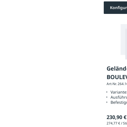
Konfigur
Geländ
BOULE
Art-Nr. 264.
Ketten
Variante
(inkl. 
Ausführ
Befestig
230,90 €