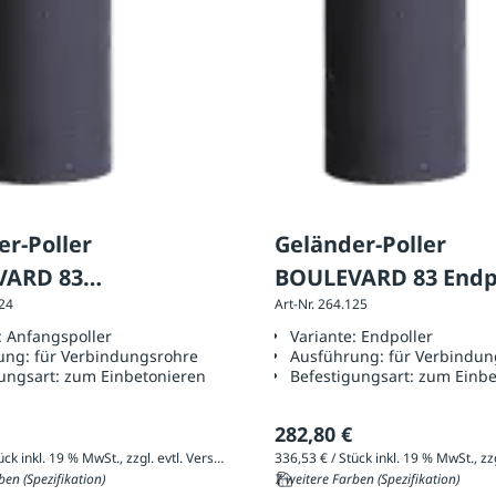
er-Poller
Geländer-Poller
VARD 83
BOULEVARD 83 Endp
124
Art-Nr. 264.125
spoller für
für Verbindungsroh
:
Anfangspoller
Variante:
Endpoller
dungsrohre
ung:
für Verbindungsrohre
Ausführung:
für Verbindun
ungsart:
zum Einbetonieren
Befestigungsart:
zum Einbe
282,80 €
288,46 € / Stück inkl. 19 % MwSt., zzgl. evtl. Versandkosten
ben (Spezifikation)
7 weitere Farben (Spezifikation)