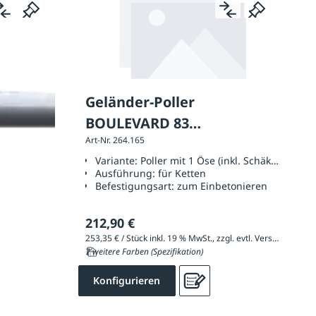
Geländer-Poller
BOULEVARD 83
Art-Nr. 264.165
Kettenpoller mit 1 Öse
Variante:
Poller mit 1 Öse (inkl. Schäkel)
(inkl. Schäkel)
Ausführung:
für Ketten
Befestigungsart:
zum Einbetonieren
212,90 €
253,35 € / Stück inkl. 19 % MwSt., zzgl. evtl. Versandkosten
7 weitere Farben (Spezifikation)
Konfigurieren