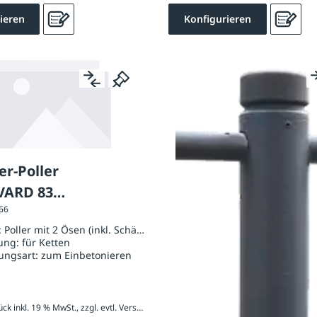
ieren
Konfigurieren
er-Poller
VARD 83
166
poller mit 2 Ösen
:
Poller mit 2 Ösen (inkl. Schäkel)
Schäkel)
ung:
für Ketten
ungsart:
zum Einbetonieren
274,77 € / Stück inkl. 19 % MwSt., zzgl. evtl. Versandkosten