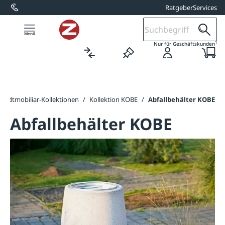
Ratgeber
Services
alt springen
1
Nur für Geschäftskunden
Stadtmobiliar-Kollektionen
/
Kollektion KOBE
/
Abfallbehälter KOBE
Abfallbehälter KOBE