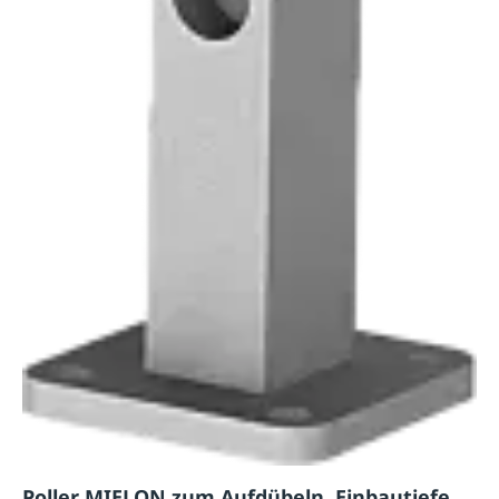
Poller MIELON zum Aufdübeln, Einbautiefe