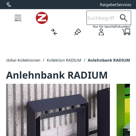
Ratgeber
Services
alt springen
1
Nur für Geschäftskunden
tmobiliar-Kollektionen
/
Kollektion RADIUM
/
Anlehnbank RADIUM
Anlehnbank RADIUM