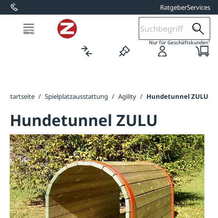
Ratgeber
Services
alt springen
1
Nur für Geschäftskunden
Startseite
/
Spielplatzausstattung
/
Agility
/
Hundetunnel ZULU
Hundetunnel ZULU