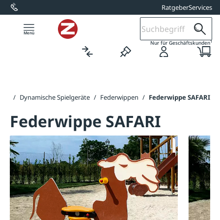
Ratgeber
Services
alt springen
1
Nur für Geschäftskunden
tung
/
Dynamische Spielgeräte
/
Federwippen
/
Federwippe SAFARI
Federwippe SAFARI