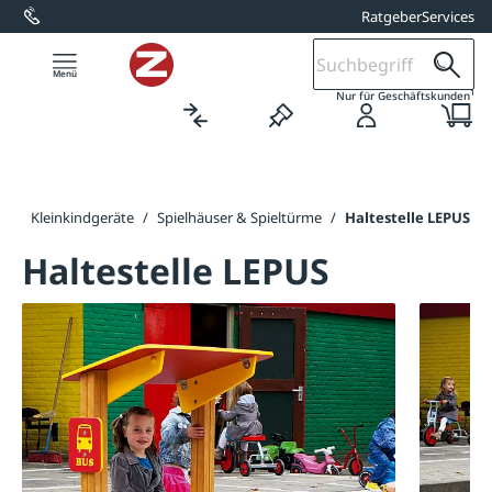
Ratgeber
Services
alt springen
1
Nur für Geschäftskunden
ng
/
Kleinkindgeräte
/
Spielhäuser & Spieltürme
/
Haltestelle LEPUS
Haltestelle LEPUS