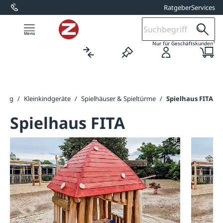
Ratgeber
Services
alt springen
1
Nur für Geschäftskunden
ttung
/
Kleinkindgeräte
/
Spielhäuser & Spieltürme
/
Spielhaus FITA
Spielhaus FITA