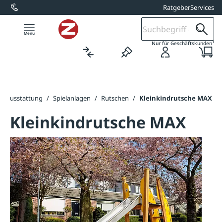
Ratgeber
Services
alt springen
1
Nur für Geschäftskunden
atzausstattung
/
Spielanlagen
/
Rutschen
/
Kleinkindrutsche MAX
Kleinkindrutsche MAX