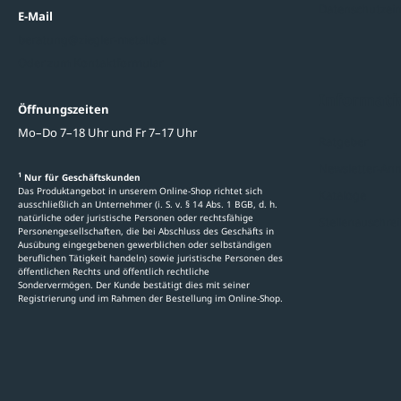
Datenschutzein
E-Mail
beratung@ziegler-metall.de
Oder zum Kontaktformular
Informati
Öffnungszeiten
Mo–Do 7–18 Uhr und Fr 7–17 Uhr
Ratgeber
Newsletter-An
1
Nur für Geschäftskunden
Das Produktangebot in unserem Online-Shop richtet sich
Kataloge
ausschließlich an Unternehmer (i. S. v. § 14 Abs. 1 BGB, d. h.
natürliche oder juristische Personen oder rechtsfähige
Stellenauschre
Personengesellschaften, die bei Abschluss des Geschäfts in
Ausübung eingegebenen gewerblichen oder selbständigen
beruflichen Tätigkeit handeln) sowie juristische Personen des
öffentlichen Rechts und öffentlich rechtliche
Sondervermögen. Der Kunde bestätigt dies mit seiner
Registrierung und im Rahmen der Bestellung im Online-Shop.