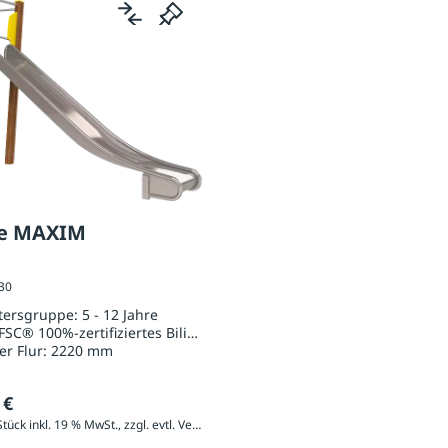
he MAXIM
030
ltersgruppe:
5 - 12 Jahre
FSC® 100%-zertifiziertes Bilinga
er Flur:
2220 mm
 €
5.468,05 € / Stück inkl. 19 % MwSt., zzgl. evtl. Versandkosten