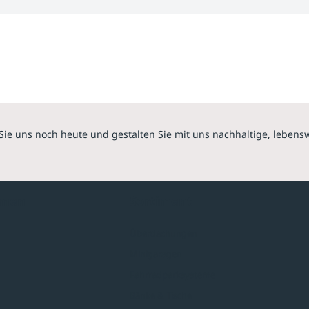
Sie uns noch heute und gestalten Sie mit uns nachhaltige, lebens
hmen
Sortiment
Überdachungen
Minigaragen
Fahrradparksysteme
Bänke & Tische