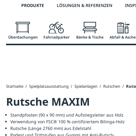
Telefon: 0800 / 100 49 02
PRODUKTE
LÖSUNGEN & REFERENZEN
INSP
springen
Zur Hauptnavigation springen
Überdachungen
Fahrradparker
Bänke & Tische
Abfall & Asche
Startseite
/
Spielplatzausstattung
/
Spielanlagen
/
Rutschen
/
Ruts
Rutsche MAXIM
Standpfosten (90 x 90 mm) und Aufstiegsleiter aus Holz
Verwendung von FSC® 100 %-zertifiziertem Bilinga-Holz
Rutsche (Länge 2760 mm) aus Edelstahl
Podest und Trittstufen aus Gummi mit Anti-Rutsch-