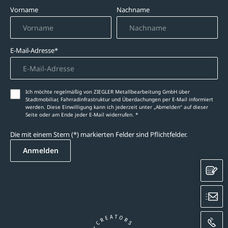
Vorname
Nachname
E-Mail-Adresse*
Ich möchte regelmäßig von ZIEGLER Metallbearbeitung GmbH über
Stadtmobiliar, Fahrradinfrastruktur und Überdachungen per E-Mail informiert
werden. Diese Einwilligung kann ich jederzeit unter „Abmelden‘‘ auf dieser
Seite oder am Ende jeder E-Mail widerrufen. *
Die mit einem Stern (*) markierten Felder sind Pflichtfelder.
Anmelden
K
E
A