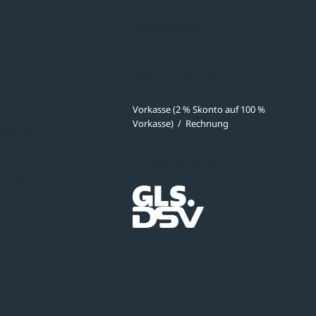
stellungen
Abfall & Ascher
Verkehrstechnik
ves
Zahlmethoden
Vorkasse (2 % Skonto auf 100 %
Vorkasse)
/
Rechnung
meldung
Versandpartner
ibungen