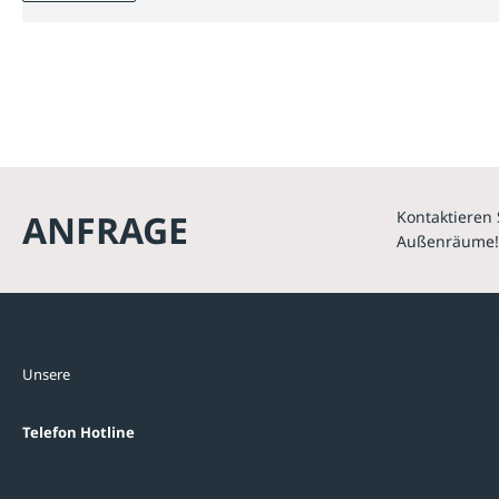
ANFRAGE
Kontaktieren 
Außenräume!
Kontakte
Unterne
Unsere
Standorte
Referenzen
Themenwelten
Telefon Hotline
Über uns
0800 / 100 49 02
FAQ