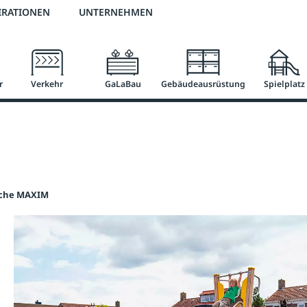
2 % Vorkassen-Skonto
versandkostenfrei ab 50 €
große Produktauswah
IRATIONEN
UNTERNEHMEN
r
Verkehr
GaLaBau
Gebäudeausrüstung
Spielplatz
che MAXIM