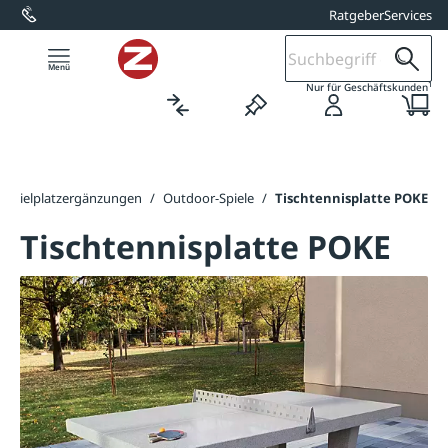
Ratgeber
Services
alt springen
1
Nur für Geschäftskunden
Spielplatzergänzungen
/
Outdoor-Spiele
/
Tischtennisplatte POKE
Tischtennisplatte POKE